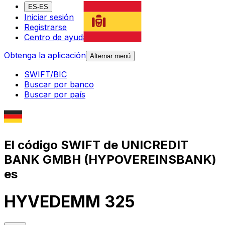
ES-ES
Iniciar sesión
Registrarse
Centro de ayuda
Obtenga la aplicación
Alternar menú
SWIFT/BIC
Buscar por banco
Buscar por país
El código SWIFT de UNICREDIT
BANK GMBH (HYPOVEREINSBANK)
es
HYVEDEMM 325