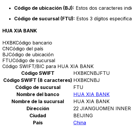
Código de ubicación (BJ):
Estos dos caracteres indi
Código de sucursal (FTU):
Estos 3 dígitos especific
HUA XIA BANK
HXBK
Código bancario
CN
Código del país
BJ
Código de ubicación
FTU
Código de sucursal
Código SWIFT/BIC para HUA XIA BANK
Código SWIFT
HXBKCNBJFTU
Código SWIFT (8 caracteres)
HXBKCNBJ
Código de sucursal
FTU
Nombre del banco
HUA XIA BANK
Nombre de la sucursal
HUA XIA BANK
Dirección
22 JIANGUOMEN INNER
Ciudad
BEIJING
País
China