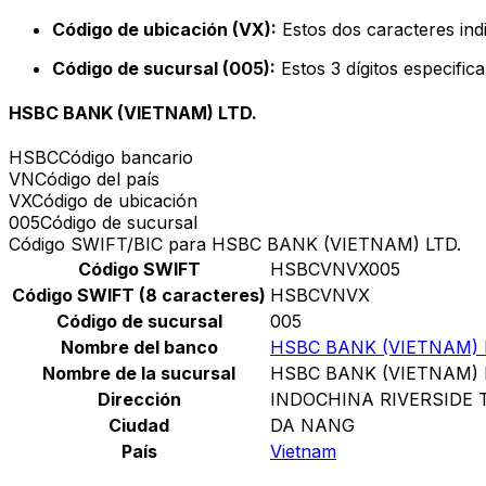
Código de ubicación (VX):
Estos dos caracteres indi
Código de sucursal (005):
Estos 3 dígitos especific
HSBC BANK (VIETNAM) LTD.
HSBC
Código bancario
VN
Código del país
VX
Código de ubicación
005
Código de sucursal
Código SWIFT/BIC para HSBC BANK (VIETNAM) LTD.
Código SWIFT
HSBCVNVX005
Código SWIFT (8 caracteres)
HSBCVNVX
Código de sucursal
005
Nombre del banco
HSBC BANK (VIETNAM) 
Nombre de la sucursal
HSBC BANK (VIETNAM) 
Dirección
INDOCHINA RIVERSIDE
Ciudad
DA NANG
País
Vietnam