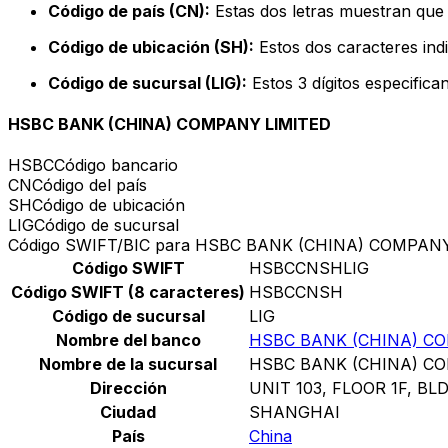
Código de país (CN):
Estas dos letras muestran que 
Código de ubicación (SH):
Estos dos caracteres indi
Código de sucursal (LIG):
Estos 3 dígitos especifica
HSBC BANK (CHINA) COMPANY LIMITED
HSBC
Código bancario
CN
Código del país
SH
Código de ubicación
LIG
Código de sucursal
Código SWIFT/BIC para HSBC BANK (CHINA) COMPAN
Código SWIFT
HSBCCNSHLIG
Código SWIFT (8 caracteres)
HSBCCNSH
Código de sucursal
LIG
Nombre del banco
HSBC BANK (CHINA) C
Nombre de la sucursal
HSBC BANK (CHINA) C
Dirección
UNIT 103, FLOOR 1F, BL
Ciudad
SHANGHAI
País
China