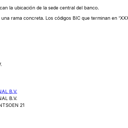
can la ubicación de la sede central del banco.
n una rama concreta. Los códigos BIC que terminan en 'XXX'
.
AL B.V.
AL B.V.
NTSOEN 21