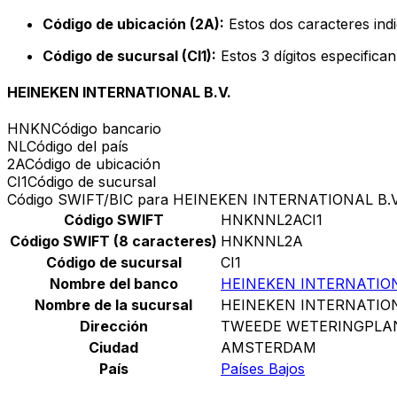
Código de ubicación (2A):
Estos dos caracteres indi
Código de sucursal (CI1):
Estos 3 dígitos especifica
HEINEKEN INTERNATIONAL B.V.
HNKN
Código bancario
NL
Código del país
2A
Código de ubicación
CI1
Código de sucursal
Código SWIFT/BIC para HEINEKEN INTERNATIONAL B.V
Código SWIFT
HNKNNL2ACI1
Código SWIFT (8 caracteres)
HNKNNL2A
Código de sucursal
CI1
Nombre del banco
HEINEKEN INTERNATION
Nombre de la sucursal
HEINEKEN INTERNATION
Dirección
TWEEDE WETERINGPLA
Ciudad
AMSTERDAM
País
Países Bajos