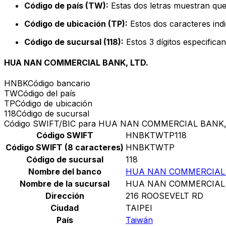
Código de país (TW):
Estas dos letras muestran que
Código de ubicación (TP):
Estos dos caracteres indi
Código de sucursal (118):
Estos 3 dígitos especifica
HUA NAN COMMERCIAL BANK, LTD.
HNBK
Código bancario
TW
Código del país
TP
Código de ubicación
118
Código de sucursal
Código SWIFT/BIC para HUA NAN COMMERCIAL BANK,
Código SWIFT
HNBKTWTP118
Código SWIFT (8 caracteres)
HNBKTWTP
Código de sucursal
118
Nombre del banco
HUA NAN COMMERCIAL 
Nombre de la sucursal
HUA NAN COMMERCIAL 
Dirección
216 ROOSEVELT RD
Ciudad
TAIPEI
País
Taiwán