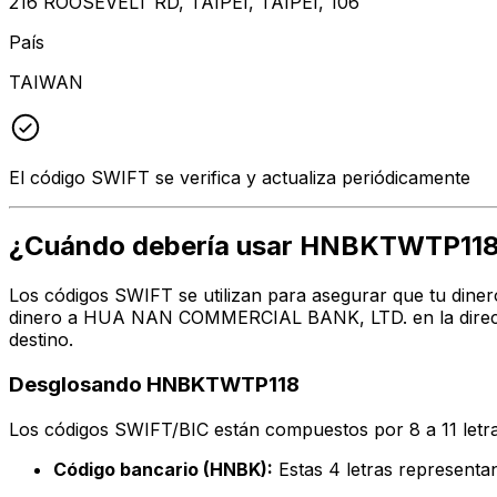
216 ROOSEVELT RD, TAIPEI, TAIPEI, 106
País
TAIWAN
El código SWIFT se verifica y actualiza periódicamente
¿Cuándo debería usar HNBKTWTP11
Los códigos SWIFT se utilizan para asegurar que tu diner
dinero a HUA NAN COMMERCIAL BANK, LTD. en la direcció
destino.
Desglosando HNBKTWTP118
Los códigos SWIFT/BIC están compuestos por 8 a 11 letra
Código bancario (HNBK):
Estas 4 letras represe