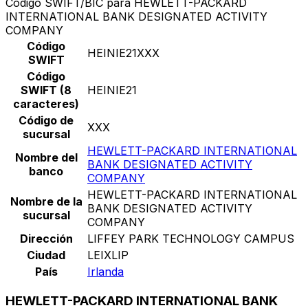
Código SWIFT/BIC para HEWLETT-PACKARD
INTERNATIONAL BANK DESIGNATED ACTIVITY
COMPANY
Código
HEINIE21XXX
SWIFT
Código
SWIFT (8
HEINIE21
caracteres)
Código de
XXX
sucursal
HEWLETT-PACKARD INTERNATIONAL
Nombre del
BANK DESIGNATED ACTIVITY
banco
COMPANY
HEWLETT-PACKARD INTERNATIONAL
Nombre de la
BANK DESIGNATED ACTIVITY
sucursal
COMPANY
Dirección
LIFFEY PARK TECHNOLOGY CAMPUS
Ciudad
LEIXLIP
País
Irlanda
HEWLETT-PACKARD INTERNATIONAL BANK