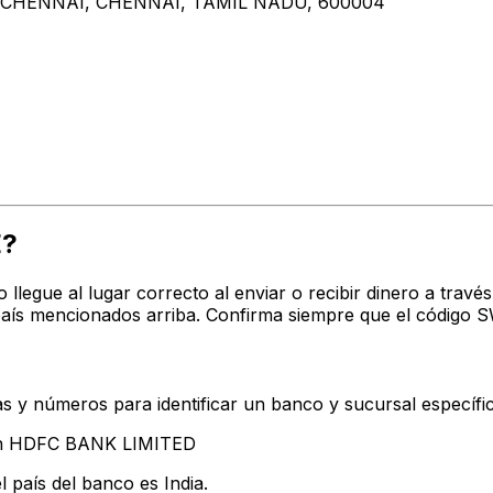
 CHENNAI, CHENNAI, TAMIL NADU, 600004
E?
o llegue al lugar correcto al enviar o recibir dinero a tr
aís mencionados arriba. Confirma siempre que el código S
s y números para identificar un banco y sucursal específi
tan HDFC BANK LIMITED
 país del banco es India.