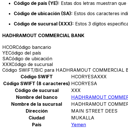
Código de país (YE):
Estas dos letras muestran que 
Código de ubicación (SA):
Estos dos caracteres indi
Código de sucursal (XXX):
Estos 3 dígitos especifi
HADHRAMOUT COMMERCIAL BANK
HCOR
Código bancario
YE
Código del país
SA
Código de ubicación
XXX
Código de sucursal
Código SWIFT/BIC para HADHRAMOUT COMMERCIAL 
Código SWIFT
HCORYESAXXX
Código SWIFT (8 caracteres)
HCORYESA
Código de sucursal
XXX
Nombre del banco
HADHRAMOUT COMMER
Nombre de la sucursal
HADHRAMOUT COMMER
Dirección
MAIN STREET DEES
Ciudad
MUKALLA
País
Yemen