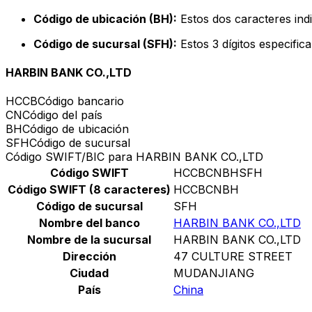
Código de ubicación (BH):
Estos dos caracteres indi
Código de sucursal (SFH):
Estos 3 dígitos especific
HARBIN BANK CO.,LTD
HCCB
Código bancario
CN
Código del país
BH
Código de ubicación
SFH
Código de sucursal
Código SWIFT/BIC para HARBIN BANK CO.,LTD
Código SWIFT
HCCBCNBHSFH
Código SWIFT (8 caracteres)
HCCBCNBH
Código de sucursal
SFH
Nombre del banco
HARBIN BANK CO.,LTD
Nombre de la sucursal
HARBIN BANK CO.,LTD
Dirección
47 CULTURE STREET
Ciudad
MUDANJIANG
País
China