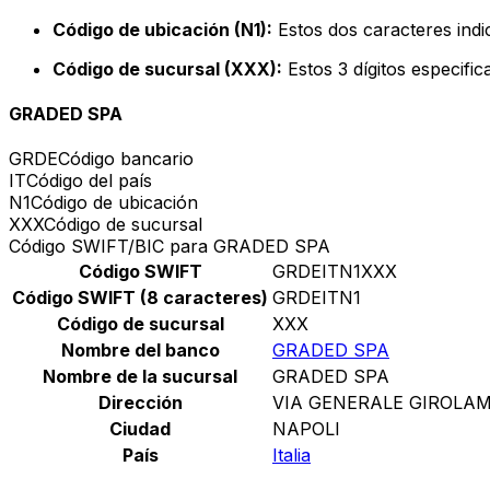
Código de ubicación (N1):
Estos dos caracteres indic
Código de sucursal (XXX):
Estos 3 dígitos especifi
GRADED SPA
GRDE
Código bancario
IT
Código del país
N1
Código de ubicación
XXX
Código de sucursal
Código SWIFT/BIC para GRADED SPA
Código SWIFT
GRDEITN1XXX
Código SWIFT (8 caracteres)
GRDEITN1
Código de sucursal
XXX
Nombre del banco
GRADED SPA
Nombre de la sucursal
GRADED SPA
Dirección
VIA GENERALE GIROLAM
Ciudad
NAPOLI
País
Italia