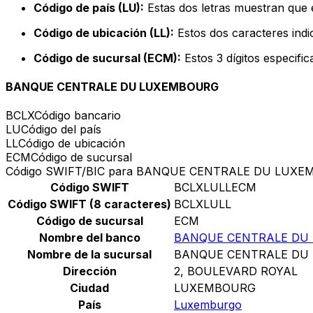
Código de país (LU):
Estas dos letras muestran que 
Código de ubicación (LL):
Estos dos caracteres indic
Código de sucursal (ECM):
Estos 3 dígitos especifi
BANQUE CENTRALE DU LUXEMBOURG
BCLX
Código bancario
LU
Código del país
LL
Código de ubicación
ECM
Código de sucursal
Código SWIFT/BIC para BANQUE CENTRALE DU LUX
Código SWIFT
BCLXLULLECM
Código SWIFT (8 caracteres)
BCLXLULL
Código de sucursal
ECM
Nombre del banco
BANQUE CENTRALE DU
Nombre de la sucursal
BANQUE CENTRALE DU
Dirección
2, BOULEVARD ROYAL
Ciudad
LUXEMBOURG
País
Luxemburgo