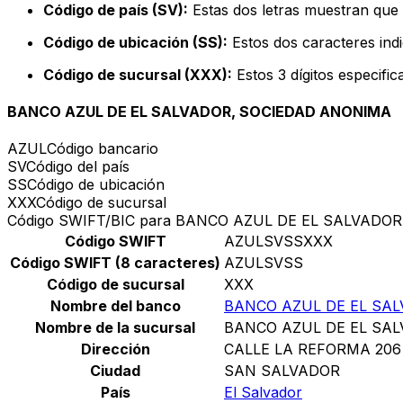
Código de país (SV):
Estas dos letras muestran que e
Código de ubicación (SS):
Estos dos caracteres indi
Código de sucursal (XXX):
Estos 3 dígitos especifi
BANCO AZUL DE EL SALVADOR, SOCIEDAD ANONIMA
AZUL
Código bancario
SV
Código del país
SS
Código de ubicación
XXX
Código de sucursal
Código SWIFT/BIC para BANCO AZUL DE EL SALVADO
Código SWIFT
AZULSVSSXXX
Código SWIFT (8 caracteres)
AZULSVSS
Código de sucursal
XXX
Nombre del banco
BANCO AZUL DE EL SA
Nombre de la sucursal
BANCO AZUL DE EL SA
Dirección
CALLE LA REFORMA 206
Ciudad
SAN SALVADOR
País
El Salvador