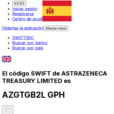
ES-ES
Iniciar sesión
Registrarse
Centro de ayuda
Obtenga la aplicación
Alternar menú
SWIFT/BIC
Buscar por banco
Buscar por país
El código SWIFT de ASTRAZENECA
TREASURY LIMITED es
AZGTGB2L GPH