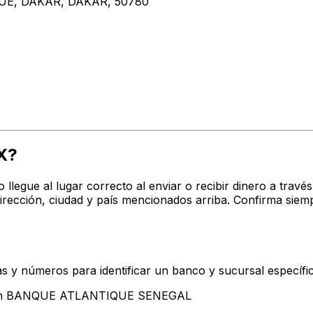
UE, DAKAR, DAKAR, 50780
X?
o llegue al lugar correcto al enviar o recibir dinero a t
ción, ciudad y país mencionados arriba. Confirma siemp
s y números para identificar un banco y sucursal específi
ntan BANQUE ATLANTIQUE SENEGAL