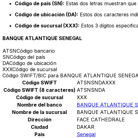
Código de país (SN):
Estas dos letras muestran que 
Código de ubicación (DA):
Estos dos caracteres indi
Código de sucursal (XXX):
Estos 3 dígitos especifi
BANQUE ATLANTIQUE SENEGAL
ATSN
Código bancario
SN
Código del país
DA
Código de ubicación
XXX
Código de sucursal
Código SWIFT/BIC para BANQUE ATLANTIQUE SENEG
Código SWIFT
ATSNSNDAXXX
Código SWIFT (8 caracteres)
ATSNSNDA
Código de sucursal
XXX
Nombre del banco
BANQUE ATLANTIQUE 
Nombre de la sucursal
BANQUE ATLANTIQUE 
Dirección
FACE CATHEDRALE
Ciudad
DAKAR
País
Senegal