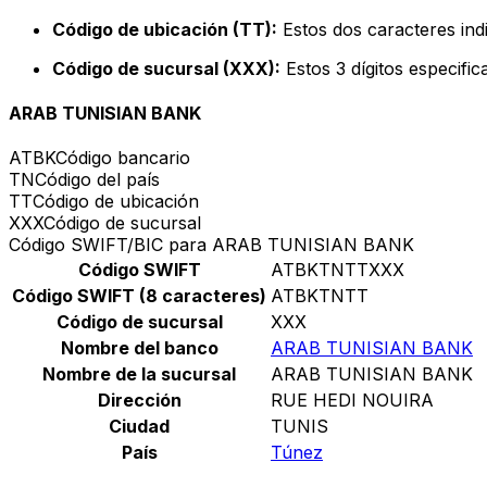
Código de ubicación (TT):
Estos dos caracteres indi
Código de sucursal (XXX):
Estos 3 dígitos especifi
ARAB TUNISIAN BANK
ATBK
Código bancario
TN
Código del país
TT
Código de ubicación
XXX
Código de sucursal
Código SWIFT/BIC para ARAB TUNISIAN BANK
Código SWIFT
ATBKTNTTXXX
Código SWIFT (8 caracteres)
ATBKTNTT
Código de sucursal
XXX
Nombre del banco
ARAB TUNISIAN BANK
Nombre de la sucursal
ARAB TUNISIAN BANK
Dirección
RUE HEDI NOUIRA
Ciudad
TUNIS
País
Túnez