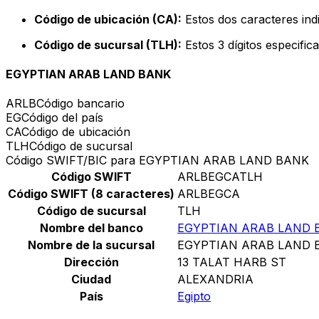
Código de ubicación (CA):
Estos dos caracteres indi
Código de sucursal (TLH):
Estos 3 dígitos especific
EGYPTIAN ARAB LAND BANK
ARLB
Código bancario
EG
Código del país
CA
Código de ubicación
TLH
Código de sucursal
Código SWIFT/BIC para EGYPTIAN ARAB LAND BANK
Código SWIFT
ARLBEGCATLH
Código SWIFT (8 caracteres)
ARLBEGCA
Código de sucursal
TLH
Nombre del banco
EGYPTIAN ARAB LAND 
Nombre de la sucursal
EGYPTIAN ARAB LAND 
Dirección
13 TALAT HARB ST
Ciudad
ALEXANDRIA
País
Egipto