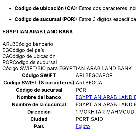
Código de ubicación (CA):
Estos dos caracteres indi
Código de sucursal (POR):
Estos 3 dígitos especific
EGYPTIAN ARAB LAND BANK
ARLB
Código bancario
EG
Código del país
CA
Código de ubicación
POR
Código de sucursal
Código SWIFT/BIC para EGYPTIAN ARAB LAND BANK
Código SWIFT
ARLBEGCAPOR
Código SWIFT (8 caracteres)
ARLBEGCA
Código de sucursal
POR
Nombre del banco
EGYPTIAN ARAB LAND 
Nombre de la sucursal
EGYPTIAN ARAB LAND 
Dirección
1 MOKHTAR MAHMOUD 
Ciudad
PORT SAID
País
Egipto