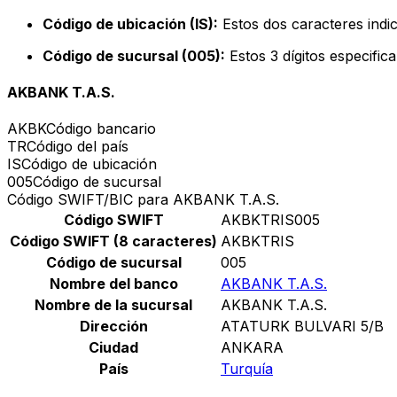
Código de ubicación (IS):
Estos dos caracteres indic
Código de sucursal (005):
Estos 3 dígitos especific
AKBANK T.A.S.
AKBK
Código bancario
TR
Código del país
IS
Código de ubicación
005
Código de sucursal
Código SWIFT/BIC para AKBANK T.A.S.
Código SWIFT
AKBKTRIS005
Código SWIFT (8 caracteres)
AKBKTRIS
Código de sucursal
005
Nombre del banco
AKBANK T.A.S.
Nombre de la sucursal
AKBANK T.A.S.
Dirección
ATATURK BULVARI 5/B
Ciudad
ANKARA
País
Turquía