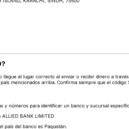
 ISLAND, KARACHI, SINDH, 75500
9?
o llegue al lugar correcto al enviar o recibir dinero a t
 país mencionados arriba. Confirma siempre que el código
s y números para identificar un banco y sucursal específi
tan ALLIED BANK LIMITED
l país del banco es Paquistán.