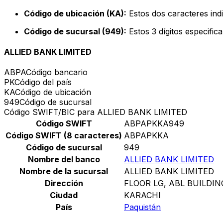
Código de ubicación (KA):
Estos dos caracteres indi
Código de sucursal (949):
Estos 3 dígitos especific
ALLIED BANK LIMITED
ABPA
Código bancario
PK
Código del país
KA
Código de ubicación
949
Código de sucursal
Código SWIFT/BIC para ALLIED BANK LIMITED
Código SWIFT
ABPAPKKA949
Código SWIFT (8 caracteres)
ABPAPKKA
Código de sucursal
949
Nombre del banco
ALLIED BANK LIMITED
Nombre de la sucursal
ALLIED BANK LIMITED
Dirección
FLOOR LG, ABL BUILDIN
Ciudad
KARACHI
País
Paquistán