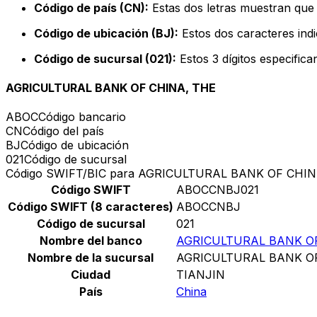
Código de país (CN):
Estas dos letras muestran que 
Código de ubicación (BJ):
Estos dos caracteres indi
Código de sucursal (021):
Estos 3 dígitos especific
AGRICULTURAL BANK OF CHINA, THE
ABOC
Código bancario
CN
Código del país
BJ
Código de ubicación
021
Código de sucursal
Código SWIFT/BIC para AGRICULTURAL BANK OF CHIN
Código SWIFT
ABOCCNBJ021
Código SWIFT (8 caracteres)
ABOCCNBJ
Código de sucursal
021
Nombre del banco
AGRICULTURAL BANK OF
Nombre de la sucursal
AGRICULTURAL BANK OF
Ciudad
TIANJIN
País
China