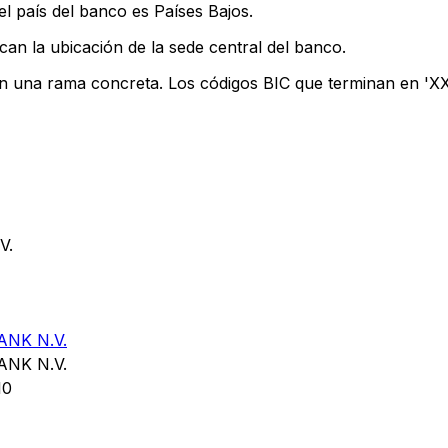
l país del banco es Países Bajos.
can la ubicación de la sede central del banco.
an una rama concreta. Los códigos BIC que terminan en 'XXX
V.
NK N.V.
NK N.V.
10