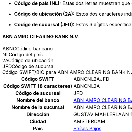
Código de país (NL):
Estas dos letras muestran que e
Código de ubicación (2A):
Estos dos caracteres indi
Código de sucursal (JFD):
Estos 3 dígitos especific
ABN AMRO CLEARING BANK N.V.
ABNC
Código bancario
NL
Código del país
2A
Código de ubicación
JFD
Código de sucursal
Código SWIFT/BIC para ABN AMRO CLEARING BANK N.
Código SWIFT
ABNCNL2AJFD
Código SWIFT (8 caracteres)
ABNCNL2A
Código de sucursal
JFD
Nombre del banco
ABN AMRO CLEARING BA
Nombre de la sucursal
ABN AMRO CLEARING BA
Dirección
GUSTAV MAHLERLAAN 
Ciudad
AMSTERDAM
País
Países Bajos