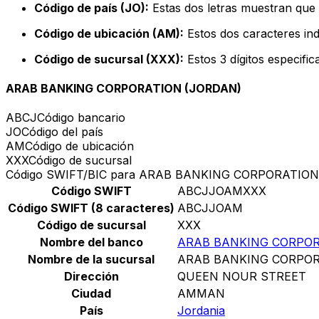
Código de país (JO):
Estas dos letras muestran que 
Código de ubicación (AM):
Estos dos caracteres ind
Código de sucursal (XXX):
Estos 3 dígitos especifi
ARAB BANKING CORPORATION (JORDAN)
ABCJ
Código bancario
JO
Código del país
AM
Código de ubicación
XXX
Código de sucursal
Código SWIFT/BIC para ARAB BANKING CORPORATION
Código SWIFT
ABCJJOAMXXX
Código SWIFT (8 caracteres)
ABCJJOAM
Código de sucursal
XXX
Nombre del banco
ARAB BANKING CORPOR
Nombre de la sucursal
ARAB BANKING CORPOR
Dirección
QUEEN NOUR STREET
Ciudad
AMMAN
País
Jordania