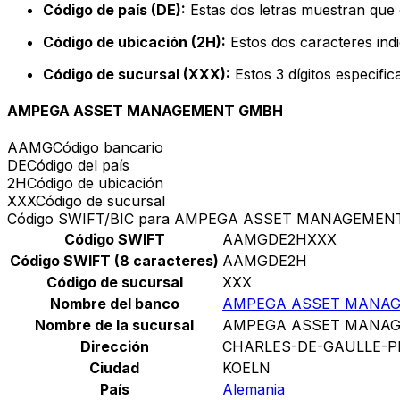
Código de país (DE):
Estas dos letras muestran que 
Código de ubicación (2H):
Estos dos caracteres indi
Código de sucursal (XXX):
Estos 3 dígitos especifi
AMPEGA ASSET MANAGEMENT GMBH
AAMG
Código bancario
DE
Código del país
2H
Código de ubicación
XXX
Código de sucursal
Código SWIFT/BIC para AMPEGA ASSET MANAGEME
Código SWIFT
AAMGDE2HXXX
Código SWIFT (8 caracteres)
AAMGDE2H
Código de sucursal
XXX
Nombre del banco
AMPEGA ASSET MANA
Nombre de la sucursal
AMPEGA ASSET MANA
Dirección
CHARLES-DE-GAULLE-P
Ciudad
KOELN
País
Alemania