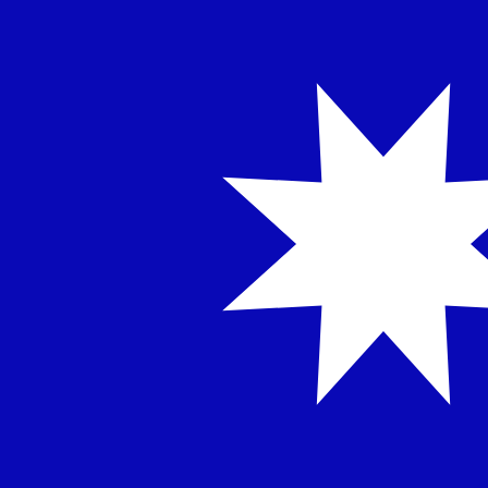
A
A
NT$
TWD
-
Nuevo dólar taiwanés
1.00
FIM
=
6,
256461
TWD
Tasa del mercado medio a las 16:08 UTC
Habla con un experto en divisas hoy.
Podemos superar las
Programar una llamada
Utilizamos el tipo de cambio medio del mercado para nue
para ver los tipos de cambio de envío
¿Sabías que puedes enviar dinero al extranjero con Xe?