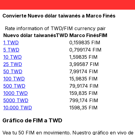
10.000
FIM
62.564,6
TWD
Convierte Nuevo dólar taiwanés a Marco Finés
Rate information of TWD/FIM currency pair
Nuevo dólar taiwanés
TWD
Marco Finés
FIM
1
TWD
0,159835
FIM
5
TWD
0,799174
FIM
10
TWD
1,59835
FIM
25
TWD
3,99587
FIM
50
TWD
7,99174
FIM
100
TWD
15,9835
FIM
500
TWD
79,9174
FIM
1000
TWD
159,835
FIM
5000
TWD
799,174
FIM
10.000
TWD
1598,35
FIM
Gráfico de FIM a TWD
Vea tu 50 FIM en movimiento. Nuestro gráfico en vivo de