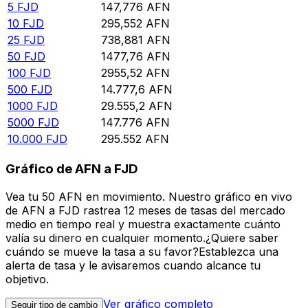
5
FJD
147,776
AFN
10
FJD
295,552
AFN
25
FJD
738,881
AFN
50
FJD
1477,76
AFN
100
FJD
2955,52
AFN
500
FJD
14.777,6
AFN
1000
FJD
29.555,2
AFN
5000
FJD
147.776
AFN
10.000
FJD
295.552
AFN
Gráfico de AFN a FJD
Vea tu 50 AFN en movimiento. Nuestro gráfico en vivo
de AFN a FJD rastrea 12 meses de tasas del mercado
medio en tiempo real y muestra exactamente cuánto
valía su dinero en cualquier momento.¿Quiere saber
cuándo se mueve la tasa a su favor?Establezca una
alerta de tasa y le avisaremos cuando alcance tu
objetivo.
Ver gráfico completo
Seguir tipo de cambio