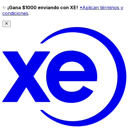
✨
¡Gana $1000 enviando con XE!
*Aplican términos y
condiciones
.