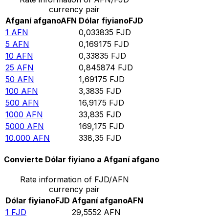
currency pair
Afganí afgano
AFN
Dólar fiyiano
FJD
1
AFN
0,033835
FJD
5
AFN
0,169175
FJD
10
AFN
0,33835
FJD
25
AFN
0,845874
FJD
50
AFN
1,69175
FJD
100
AFN
3,3835
FJD
500
AFN
16,9175
FJD
1000
AFN
33,835
FJD
5000
AFN
169,175
FJD
10.000
AFN
338,35
FJD
Convierte Dólar fiyiano a Afganí afgano
Rate information of FJD/AFN
currency pair
Dólar fiyiano
FJD
Afganí afgano
AFN
1
FJD
29,5552
AFN