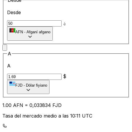
Desde
Desde
؋
AFN
-
Afganí afgano
A
A
$
FJD
-
Dólar fiyiano
1.00
AFN
=
0,
033834
FJD
Tasa del mercado medio a las 10:11 UTC