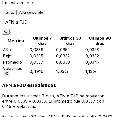
trimestralmente.
Tarifas
Valor convertido
1 AFN a FJD
Últimos 7
Últimos 30
Últimos 90
Métrica
días
días
días
Alto
0,0339
0,0352
0,0358
Bajo
0,0335
0,0332
0,0332
Promedio
0,0337
0,0339
0,0347
Volatilidad
0,49%
1,05%
1,13%
AFN a FJD estadísticas
Durante los últimos 7 días, AFN a FJD se movieron
entre 0,0335 y 0,0339. El promedio fue 0,0337 con
0,49% volatilidad.
En los últimos 30 días, AFN a FJD movido entre 0,0332