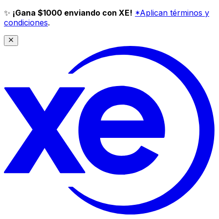
✨
¡Gana $1000 enviando con XE!
*Aplican términos y
condiciones
.