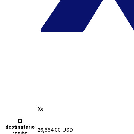
Xe
El
destinatario
26,664.00 USD
recibe