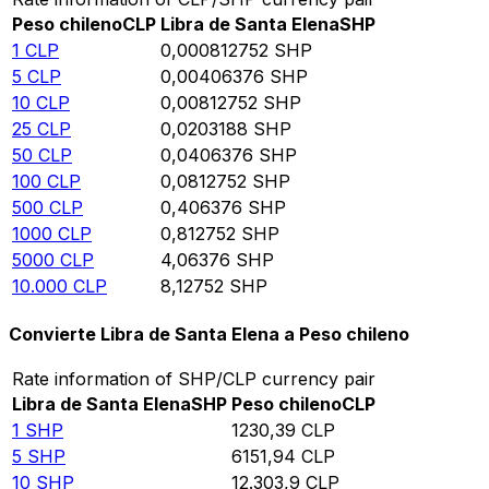
Peso chileno
CLP
Libra de Santa Elena
SHP
1
CLP
0,000812752
SHP
5
CLP
0,00406376
SHP
10
CLP
0,00812752
SHP
25
CLP
0,0203188
SHP
50
CLP
0,0406376
SHP
100
CLP
0,0812752
SHP
500
CLP
0,406376
SHP
1000
CLP
0,812752
SHP
5000
CLP
4,06376
SHP
10.000
CLP
8,12752
SHP
Convierte Libra de Santa Elena a Peso chileno
Rate information of SHP/CLP currency pair
Libra de Santa Elena
SHP
Peso chileno
CLP
1
SHP
1230,39
CLP
5
SHP
6151,94
CLP
10
SHP
12.303,9
CLP