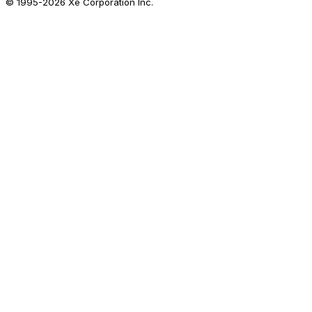
© 1995-
2026
Xe Corporation Inc.