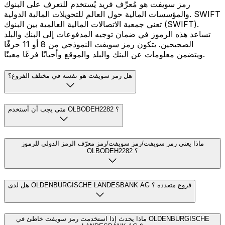
رمز سويفت هو مُعرِّف فريد يُستخدم للتعرف على البنوك
والمؤسسات المالية حول العالم للتحويلات المالية الدولية. SWIFT
تعني جمعية الاتصالات المالية العالمية بين البنوك (SWIFT).
تساعد هذه الرموز في ضمان توجيه المدفوعات إلى البنك والبلد
الصحيحين. يتكون رمز سويفت النموذجي من 8 أو 11 حرفًا
ويتضمن معلومات عن البنك والبلد والموقع وأحيانًا فرعًا معينًا.
هل رمز سويفت هو نفسه في مختلف الفروع؟
متى يجب أن أستخدم OLBODEH2282 ؟
ماذا يعني رمز سويفت/رمز سويفت/رمز معرّف الرمز الدولي للرموز
OLBODEH2282 ؟
هل لدى OLDENBURGISCHE LANDESBANK AG فروع متعددة ؟
ماذا يحدث إذا استخدمت رمز سويفت خاطئ في OLDENBURGISCHE