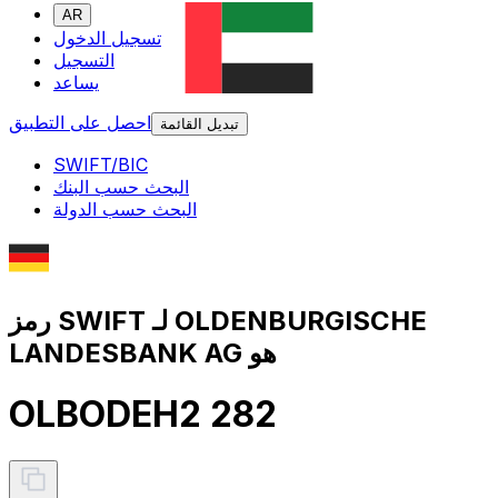
AR
تسجيل الدخول
التسجيل
يساعد
احصل على التطبيق
تبديل القائمة
SWIFT/BIC
البحث حسب البنك
البحث حسب الدولة
رمز SWIFT لـ OLDENBURGISCHE
LANDESBANK AG هو
OLBODEH2 282