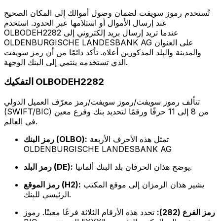
تُستخدم رموز سويفت لضمان وصول أموالك إلى المكان الصحيح
عند إرسال الأموال أو استلامها عبر الحدود. استخدم
OLBODEH2282 عندما تريد إرسال بريد إلكتروني إلى
OLDENBURGISCHE LANDESBANK AG على العنوان
والمدينة والبلد المذكورين أعلاه. تأكد دائمًا من أن رمز سويفت
الذي تستخدمه ينتمي إلى البنك الوجهة.
التفكيك OLBODEH2282
تتألف رموز سويفت/رموز سويفت/رمز معرّف العميل الدولي
(SWIFT/BIC) من 8 إلى 11 حرفًا ورقمًا لتحديد بنك وفرع معين
في العالم.
تمثل هذه الأحرف الأربعة
رمز البنك (OLBO):
OLDENBURGISCHE LANDESBANK AG
يوضح هذان الحرفان بلد البنك ألمانيا.
رمز البلد (DE):
يشير هذان الرمزان إلى موقع المكتب
رمز الموقع (H2):
الرئيسي للبنك.
رمز الفرع (282):
تحدد هذه الأرقام الثلاثة فرعًا معينًا. رموز