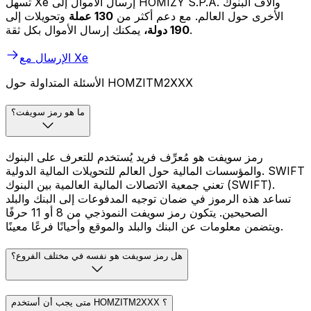
تسهل Xe إرسال الأموال إلى HOMIZY S.P.A. وآلاف البنوك
الأخرى حول العالم. مع دعم أكثر من
130 عملة
وتحويلات إلى
يمكنك إرسال الأموال بكل ثقة.
190 دولة،
الإرسال مع Xe
الأسئلة المتداولة حول HOMZITM2XXX
ما هو رمز سويفت؟
رمز سويفت هو مُعرِّف فريد يُستخدم للتعرف على البنوك
والمؤسسات المالية حول العالم للتحويلات المالية الدولية. SWIFT
تعني جمعية الاتصالات المالية العالمية بين البنوك (SWIFT).
تساعد هذه الرموز في ضمان توجيه المدفوعات إلى البنك والبلد
الصحيحين. يتكون رمز سويفت النموذجي من 8 أو 11 حرفًا
ويتضمن معلومات عن البنك والبلد والموقع وأحيانًا فرعًا معينًا.
هل رمز سويفت هو نفسه في مختلف الفروع؟
متى يجب أن أستخدم HOMZITM2XXX ؟