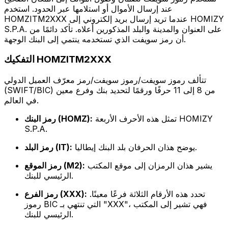
عند إرسال الأموال أو استلامها عبر الحدود. استخدم
HOMZITM2XXX عندما تريد إرسال بريد إلكتروني إلى HOMIZY
S.P.A. على العنوان والمدينة والبلد المذكورين أعلاه. تأكد دائمًا من
أن رمز سويفت الذي تستخدمه ينتمي إلى البنك الوجهة.
التفكيك HOMZITM2XXX
تتألف رموز سويفت/رموز سويفت/رمز معرّف العميل الدولي
(SWIFT/BIC) من 8 إلى 11 حرفًا ورقمًا لتحديد بنك وفرع معين
في العالم.
تمثل هذه الأحرف الأربعة HOMIZY
رمز البنك (HOMZ):
S.P.A.
يوضح هذان الحرفان بلد البنك إيطاليا.
رمز البلد (IT):
يشير هذان الرمزان إلى موقع المكتب
رمز الموقع (M2):
الرئيسي للبنك.
تحدد هذه الأرقام الثلاثة فرعًا معينًا.
رمز الفرع (XXX):
رموز BIC التي تنتهي بـ "XXX"، فهي تشير إلى المكتب
الرئيسي للبنك.