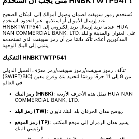
متى يجب أن أستخدم HNBKTWTP541 ؟
تُستخدم رموز سويفت لضمان وصول أموالك إلى المكان الصحيح
عند إرسال الأموال أو استلامها عبر الحدود. استخدم
HNBKTWTP541 عندما تريد إرسال بريد إلكتروني إلى HUA
NAN COMMERCIAL BANK, LTD. على العنوان والمدينة والبلد
المذكورين أعلاه. تأكد دائمًا من أن رمز سويفت الذي تستخدمه
ينتمي إلى البنك الوجهة.
التفكيك HNBKTWTP541
تتألف رموز سويفت/رموز سويفت/رمز معرّف العميل الدولي
(SWIFT/BIC) من 8 إلى 11 حرفًا ورقمًا لتحديد بنك وفرع معين
في العالم.
تمثل هذه الأحرف الأربعة HUA NAN
رمز البنك (HNBK):
COMMERCIAL BANK, LTD.
يوضح هذان الحرفان بلد البنك تايوان.
رمز البلد (TW):
يشير هذان الرمزان إلى موقع المكتب
رمز الموقع (TP):
الرئيسي للبنك.