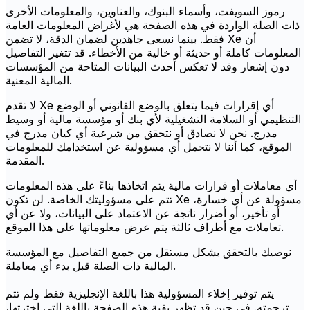
رموز السويفت، وأسماء البنوك، والعناوين، والمعلومات الأخرى
ذات الصلة الواردة في هذه الصفحة هي لأغراض المعلومات العامة
فقط. بينما نسعى جاهدين لضمان الدقة، لا تضمن Xe أن
المعلومات كاملة أو حديثة أو خالية من الأخطاء. قد تتغير التفاصيل
دون إشعار وقد لا تعكس أحدث البيانات المتاحة من المؤسسات
المالية المعنية.
لا تقدم Xe أي إقرارات فيما يتعلق بالوضع القانوني أو الوضع
التنظيمي أو السلامة التشغيلية لأي بنك أو مؤسسة مالية أو وسيط
مدرج. نحن لا نصادق أو نتحقق من شرعية أي كيان مدرج في
الموقع، كما أننا لا نتحمل أي مسؤولية عن استخدامك للمعلومات
المقدمة.
أي معاملات أو قرارات مالية يتم اتخاذها بناءً على هذه المعلومات
تتم على مسؤوليتك الخاصة. لن تكون Xe مسؤولة عن أي خسارة،
أو تأخير، أو أضرار ناتجة عن الاعتماد على البيانات، ولا عن أي
تعاملات مع أطراف ثالثة يتم عرض معلوماتها على هذا الموقع.
نوصيك بالتحقق بشكل مستقل من جميع التفاصيل مع المؤسسة
المالية ذات الصلة قبل بدء أي معاملة.
يتم توفير إخلاء المسؤولية هذا باللغة الإنجليزية فقط ولم تتم
ترجمته. في حين قد تظهر بقية هذه الصفحة باللغة التي اخترتها،