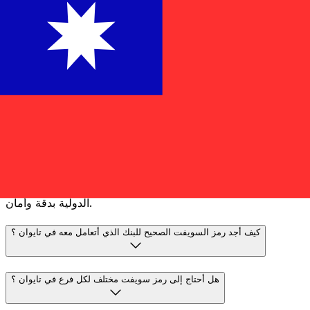
تكتمل
غالبية عمليات النقل في اليوم نفسه. نحن ندرك أن التوقيت
مهم عندما يتعلق الأمر بأموالك.
إرسال أسرع
الأسئلة الشائعة
ما هو رمز سويفت ولماذا أحتاجه في تايوان ؟
رمز سويفت - والمعروف أيضًا باسم رمز معرّف البنك (BIC) - هو
معيار دولي لتعريف البنوك والمؤسسات المالية. ستحتاج إلى رمز
سويفت الصحيح في تايوان لإرسال أو استلام التحويلات البرقية
الدولية بدقة وأمان.
كيف أجد رمز السويفت الصحيح للبنك الذي أتعامل معه في تايوان ؟
هل أحتاج إلى رمز سويفت مختلف لكل فرع في تايوان ؟