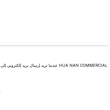
تتألف رموز سويفت/رموز سويفت/رمز معرّف العميل الدولي (IFT/BIC