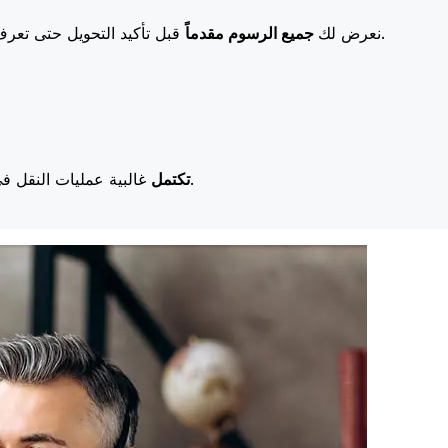
قبل تأكيد التحويل حتى تعرف بالضبط ما ستدفعه. تعني رسومنا المنخفضة المزيد من التوفير لك.
نعرض لك
جميع الرسوم مقدماً
غالبية عمليات النقل في اليوم نفسه. نحن ندرك أن التوقيت مهم عندما يتعلق الأمر بأموالك.
تكتمل