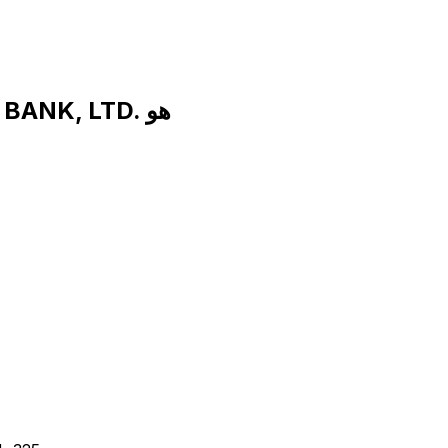
رمز SWIFT لـ HUA NAN COMMERCIAL BANK, LTD. هو