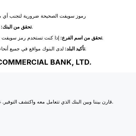
رموز سويفت الصحيحة ضرورية لتجنب أي مشا
تحقق مرة أخرى من تطابق اسم البنك مع اسم البنك المستلم.
تحقق من البنك:
إذا كنت تستخدم رمز سويفت خاص بفرع معين، فتأكد من أن هذا الفرع يطابق فرع المستلم.
تحقق من اسم الفرع:
لدى البنوك مواقع في جميع أنحاء العالم. تحقق من أن رمز سويفت يتوافق مع بلد البنك الوجهة.
تأكيد البلد:
اختر Xe عند إرسال الأموال إلى L BANK, LTD
أسعارنا على البنوك الكبرى، مما يزيد من قيمة تحويلك.
قارن بيننا وبين البنك الذي تتعامل معه واكتشف التوفير. غا