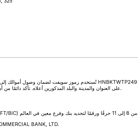
 325
تُستخدم رموز سويفت لضمان وصول أموالك إلى المكان الصحيح عند إرسال الأموا
BANK, LTD. على العنوان والمدينة والبلد المذكورين أعلاه. تأكد دائمًا من أن رمز سويفت الذي تستخدمه ينتمي إلى البنك الوجهة.
SW) من 8 إلى 11 حرفًا ورقمًا لتحديد بنك وفرع معين في العالم.
تمثل هذه الأحرف الأربعة L BANK, LTD