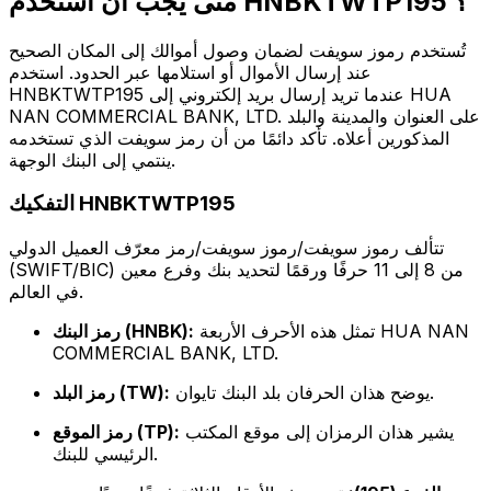
متى يجب أن أستخدم HNBKTWTP195 ؟
تُستخدم رموز سويفت لضمان وصول أموالك إلى المكان الصحيح
عند إرسال الأموال أو استلامها عبر الحدود. استخدم
HNBKTWTP195 عندما تريد إرسال بريد إلكتروني إلى HUA
NAN COMMERCIAL BANK, LTD. على العنوان والمدينة والبلد
المذكورين أعلاه. تأكد دائمًا من أن رمز سويفت الذي تستخدمه
ينتمي إلى البنك الوجهة.
التفكيك HNBKTWTP195
تتألف رموز سويفت/رموز سويفت/رمز معرّف العميل الدولي
(SWIFT/BIC) من 8 إلى 11 حرفًا ورقمًا لتحديد بنك وفرع معين
في العالم.
تمثل هذه الأحرف الأربعة HUA NAN
رمز البنك (HNBK):
COMMERCIAL BANK, LTD.
يوضح هذان الحرفان بلد البنك تايوان.
رمز البلد (TW):
يشير هذان الرمزان إلى موقع المكتب
رمز الموقع (TP):
الرئيسي للبنك.