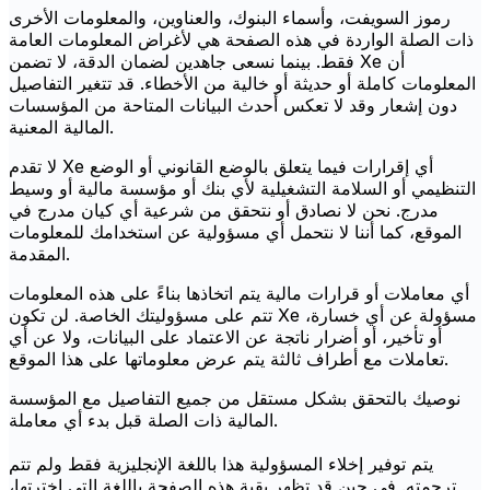
رموز السويفت، وأسماء البنوك، والعناوين، والمعلومات الأخرى
ذات الصلة الواردة في هذه الصفحة هي لأغراض المعلومات العامة
فقط. بينما نسعى جاهدين لضمان الدقة، لا تضمن Xe أن
المعلومات كاملة أو حديثة أو خالية من الأخطاء. قد تتغير التفاصيل
دون إشعار وقد لا تعكس أحدث البيانات المتاحة من المؤسسات
المالية المعنية.
لا تقدم Xe أي إقرارات فيما يتعلق بالوضع القانوني أو الوضع
التنظيمي أو السلامة التشغيلية لأي بنك أو مؤسسة مالية أو وسيط
مدرج. نحن لا نصادق أو نتحقق من شرعية أي كيان مدرج في
الموقع، كما أننا لا نتحمل أي مسؤولية عن استخدامك للمعلومات
المقدمة.
أي معاملات أو قرارات مالية يتم اتخاذها بناءً على هذه المعلومات
تتم على مسؤوليتك الخاصة. لن تكون Xe مسؤولة عن أي خسارة،
أو تأخير، أو أضرار ناتجة عن الاعتماد على البيانات، ولا عن أي
تعاملات مع أطراف ثالثة يتم عرض معلوماتها على هذا الموقع.
نوصيك بالتحقق بشكل مستقل من جميع التفاصيل مع المؤسسة
المالية ذات الصلة قبل بدء أي معاملة.
يتم توفير إخلاء المسؤولية هذا باللغة الإنجليزية فقط ولم تتم
ترجمته. في حين قد تظهر بقية هذه الصفحة باللغة التي اخترتها،