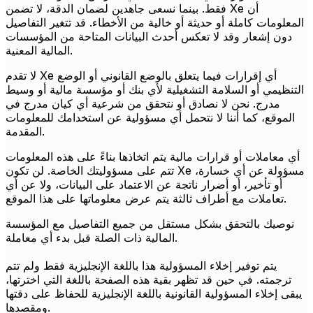
فقط. بينما نسعى جاهدين لضمان الدقة، لا تضمن Xe أن
المعلومات كاملة أو حديثة أو خالية من الأخطاء. قد تتغير التفاصيل
دون إشعار وقد لا تعكس أحدث البيانات المتاحة من المؤسسات
المالية المعنية.
لا تقدم Xe أي إقرارات فيما يتعلق بالوضع القانوني أو الوضع
التنظيمي أو السلامة التشغيلية لأي بنك أو مؤسسة مالية أو وسيط
مدرج. نحن لا نصادق أو نتحقق من شرعية أي كيان مدرج في
الموقع، كما أننا لا نتحمل أي مسؤولية عن استخدامك للمعلومات
المقدمة.
أي معاملات أو قرارات مالية يتم اتخاذها بناءً على هذه المعلومات
تتم على مسؤوليتك الخاصة. لن تكون Xe مسؤولة عن أي خسارة،
أو تأخير، أو أضرار ناتجة عن الاعتماد على البيانات، ولا عن أي
تعاملات مع أطراف ثالثة يتم عرض معلوماتها على هذا الموقع.
نوصيك بالتحقق بشكل مستقل من جميع التفاصيل مع المؤسسة
المالية ذات الصلة قبل بدء أي معاملة.
يتم توفير إخلاء المسؤولية هذا باللغة الإنجليزية فقط ولم تتم
ترجمته. في حين قد تظهر بقية هذه الصفحة باللغة التي اخترتها،
يبقى إخلاء المسؤولية القانونية باللغة الإنجليزية للحفاظ على دقتها
ومقصدها.