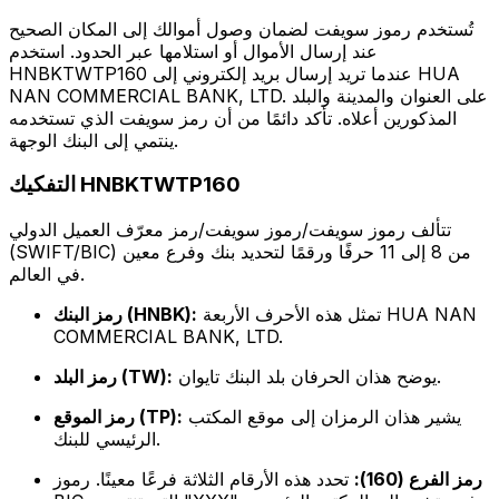
تُستخدم رموز سويفت لضمان وصول أموالك إلى المكان الصحيح
عند إرسال الأموال أو استلامها عبر الحدود. استخدم
HNBKTWTP160 عندما تريد إرسال بريد إلكتروني إلى HUA
NAN COMMERCIAL BANK, LTD. على العنوان والمدينة والبلد
المذكورين أعلاه. تأكد دائمًا من أن رمز سويفت الذي تستخدمه
ينتمي إلى البنك الوجهة.
التفكيك HNBKTWTP160
تتألف رموز سويفت/رموز سويفت/رمز معرّف العميل الدولي
(SWIFT/BIC) من 8 إلى 11 حرفًا ورقمًا لتحديد بنك وفرع معين
في العالم.
تمثل هذه الأحرف الأربعة HUA NAN
رمز البنك (HNBK):
COMMERCIAL BANK, LTD.
يوضح هذان الحرفان بلد البنك تايوان.
رمز البلد (TW):
يشير هذان الرمزان إلى موقع المكتب
رمز الموقع (TP):
الرئيسي للبنك.
رمز الفرع (160):
تحدد هذه الأرقام الثلاثة فرعًا معينًا. رموز