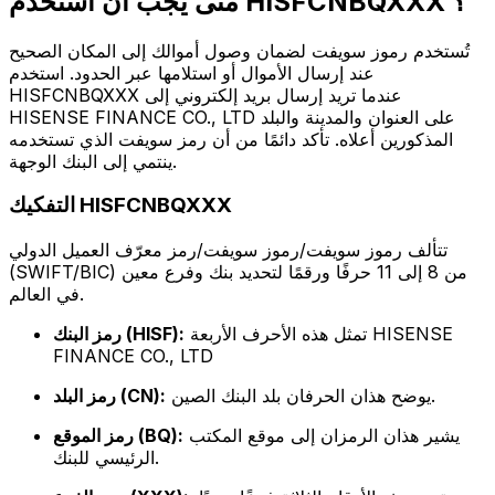
متى يجب أن أستخدم HISFCNBQXXX ؟
تُستخدم رموز سويفت لضمان وصول أموالك إلى المكان الصحيح
عند إرسال الأموال أو استلامها عبر الحدود. استخدم
HISFCNBQXXX عندما تريد إرسال بريد إلكتروني إلى
HISENSE FINANCE CO., LTD على العنوان والمدينة والبلد
المذكورين أعلاه. تأكد دائمًا من أن رمز سويفت الذي تستخدمه
ينتمي إلى البنك الوجهة.
التفكيك HISFCNBQXXX
تتألف رموز سويفت/رموز سويفت/رمز معرّف العميل الدولي
(SWIFT/BIC) من 8 إلى 11 حرفًا ورقمًا لتحديد بنك وفرع معين
في العالم.
تمثل هذه الأحرف الأربعة HISENSE
رمز البنك (HISF):
FINANCE CO., LTD
يوضح هذان الحرفان بلد البنك الصين.
رمز البلد (CN):
يشير هذان الرمزان إلى موقع المكتب
رمز الموقع (BQ):
الرئيسي للبنك.