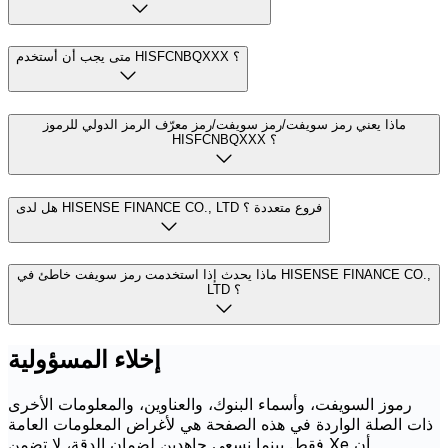
متى يجب أن أستخدم HISFCNBQXXX ؟
ماذا يعني رمز سويفت/رمز سويفت/رمز معرّف الرمز الدولي للرموز
HISFCNBQXXX ؟
هل لدى HISENSE FINANCE CO., LTD فروع متعددة ؟
ماذا يحدث إذا استخدمت رمز سويفت خاطئ في HISENSE FINANCE CO.,
LTD ؟
إخلاء المسؤولية
رموز السويفت، وأسماء البنوك، والعناوين، والمعلومات الأخرى
ذات الصلة الواردة في هذه الصفحة هي لأغراض المعلومات العامة
فقط. بينما نسعى جاهدين لضمان الدقة، لا تضمن Xe أن