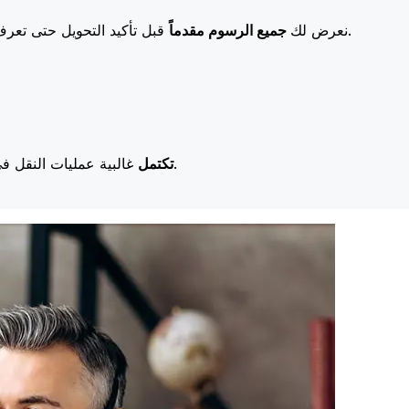
قبل تأكيد التحويل حتى تعرف بالضبط ما ستدفعه. تعني رسومنا المنخفضة المزيد من التوفير لك.
نعرض لك
جميع الرسوم مقدماً
غالبية عمليات النقل في اليوم نفسه. نحن ندرك أن التوقيت مهم عندما يتعلق الأمر بأموالك.
تكتمل