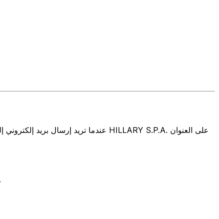
تتألف رموز سويفت/رموز سويفت/رمز معرّف العميل الدولي (IFT/BIC