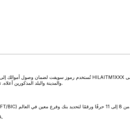
تُستخدم رموز سويفت لضمان وصول أموالك إلى المكان الصحيح عند إرسال الأموال أ
والمدينة والبلد المذكورين أعلاه. تأكد دائمًا من أن رمز سويفت الذي تستخدمه ينتمي إلى البنك الوجهة.
SW) من 8 إلى 11 حرفًا ورقمًا لتحديد بنك وفرع معين في العالم.
تمثل