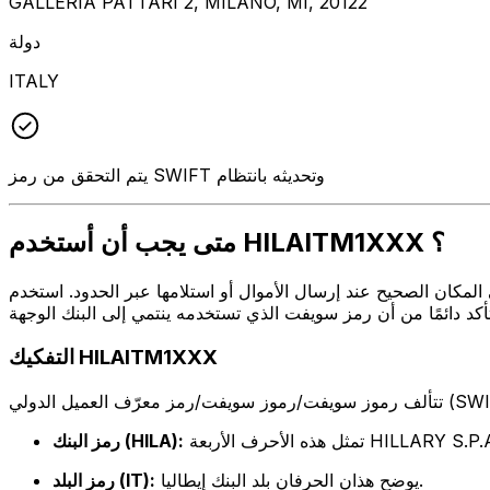
GALLERIA PATTARI 2, MILANO, MI, 20122
دولة
ITALY
يتم التحقق من رمز SWIFT وتحديثه بانتظام
متى يجب أن أستخدم HILAITM1XXX ؟
و استلامها عبر الحدود. استخدم HILAITM1XXX عندما تريد إرسال بريد إلكتروني إلى HILLARY S.P.A. على العنوان
التفكيك HILAITM1XXX
 هذه الأحرف الأربعة HILLARY S.P.A.
رمز البنك (HILA):
يوضح هذان الحرفان بلد البنك إيطاليا.
رمز البلد (IT):