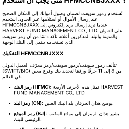
متى يجب أن أستخدم HFMCCNBJXXX ؟
تُستخدم رموز سويفت لضمان وصول أموالك إلى المكان الصحيح
عند إرسال الأموال أو استلامها عبر الحدود. استخدم
HFMCCNBJXXX عندما تريد إرسال بريد إلكتروني إلى
HARVEST FUND MANAGEMENT CO., LTD. على العنوان
والمدينة والبلد المذكورين أعلاه. تأكد دائمًا من أن رمز سويفت
الذي تستخدمه ينتمي إلى البنك الوجهة.
التفكيك HFMCCNBJXXX
تتألف رموز سويفت/رموز سويفت/رمز معرّف العميل الدولي
(SWIFT/BIC) من 8 إلى 11 حرفًا ورقمًا لتحديد بنك وفرع معين
في العالم.
تمثل هذه الأحرف الأربعة HARVEST
رمز البنك (HFMC):
FUND MANAGEMENT CO., LTD.
يوضح هذان الحرفان بلد البنك الصين.
رمز البلد (CN):
يشير هذان الرمزان إلى موقع المكتب
رمز الموقع (BJ):
الرئيسي للبنك.