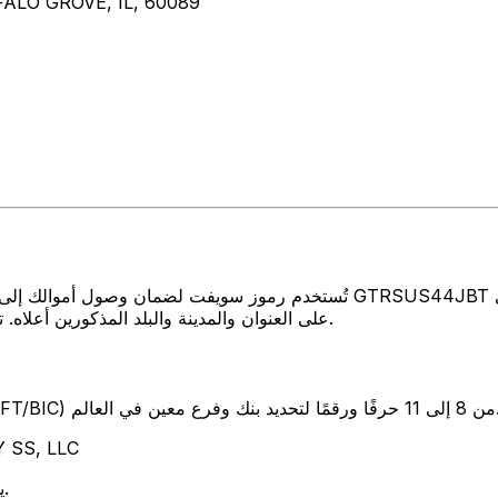
FALO GROVE, IL, 60089
تُستخدم رموز سويفت لضمان وصول أموالك إلى المكان الصحيح عند إرسال الأموا
على العنوان والمدينة والبلد المذكورين أعلاه. تأكد دائمًا من أن رمز سويفت الذي تستخدمه ينتمي إلى البنك الوجهة.
SW) من 8 إلى 11 حرفًا ورقمًا لتحديد بنك وفرع معين في العالم.
تمثل هذه الأحرف ا
يوضح هذان الحرفان بلد البنك الولايات المتحدة.