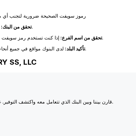
رموز سويفت الصحيحة ضرورية لتجنب أي مشا
تحقق مرة أخرى من تطابق اسم البنك مع اسم البنك المستلم.
تحقق من البنك:
إذا كنت تستخدم رمز سويفت خاص بفرع معين، فتأكد من أن هذا الفرع يطابق فرع المستلم.
تحقق من اسم الفرع:
لدى البنوك مواقع في جميع أنحاء العالم. تحقق من أن رمز سويفت يتوافق مع بلد البنك الوجهة.
تأكيد البلد:
اختر Xe عند إرسال الأمو
أسعارنا على البنوك الكبرى، مما يزيد من قيمة تحويلك.
قارن بيننا وبين البنك الذي تتعامل معه واكتشف التوفير. غا