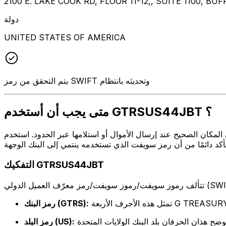
2100 E. LAKE COOK RD, FLOOR 11-12,, SUITE 1100, BUF
دولة
UNITED STATES OF AMERICA
يتم التحقق من رمز SWIFT وتحديثه بانتظام
متى يجب أن أستخدم GTRSUS44JBT ؟
ل أو استلامها عبر الحدود. استخدم GTRSUS44JBT عندما تريد إرسال بريد إلكتروني إلى G TREASURY SS, LLC
التفكيك GTRSUS44JBT
لأربعة G TREASURY SS, LLC
رمز البنك (GTRS):
رمز البلد (US):