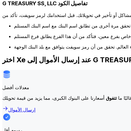
G TREASURY SS, LLC تفاصيل الكود
كل أو تأخير في تحويلاتك. قبل استخدامك لرمز سويفت، تأكد من
ال إلى G TREASURY SS, LLC
معدلات أفضل
لبًا ما
تتفوق
إرسال الأموال
رسوم أقل