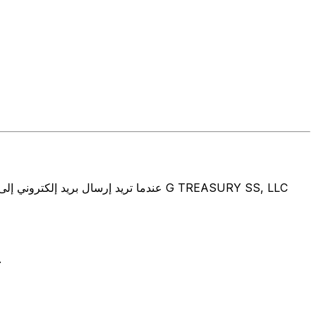
تتألف رموز سويفت/رموز سويفت/رمز معرّف العميل الدولي (IFT/BIC