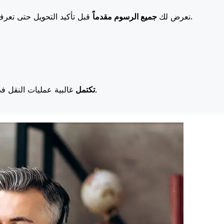
قبل تأكيد التحويل حتى تعرف بالضبط ما ستدفعه. تعني رسومنا المنخفضة المزيد من التوفير لك.
نعرض لك
جميع الرسوم مقدماً
غالبية عمليات النقل في اليوم نفسه. نحن ندرك أن التوقيت مهم عندما يتعلق الأمر بأموالك.
تكتمل