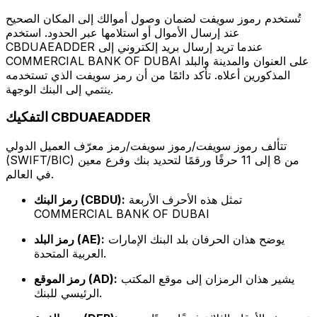
تُستخدم رموز سويفت لضمان وصول أموالك إلى المكان الصحيح
عند إرسال الأموال أو استلامها عبر الحدود. استخدم
CBDUAEADDER عندما تريد إرسال بريد إلكتروني إلى
COMMERCIAL BANK OF DUBAI على العنوان والمدينة والبلد
المذكورين أعلاه. تأكد دائمًا من أن رمز سويفت الذي تستخدمه
ينتمي إلى البنك الوجهة.
التفكيك CBDUAEADDER
تتألف رموز سويفت/رموز سويفت/رمز معرّف العميل الدولي
(SWIFT/BIC) من 8 إلى 11 حرفًا ورقمًا لتحديد بنك وفرع معين
في العالم.
تمثل هذه الأحرف الأربعة
رمز البنك (CBDU):
COMMERCIAL BANK OF DUBAI
يوضح هذان الحرفان بلد البنك الإمارات
رمز البلد (AE):
العربية المتحدة.
يشير هذان الرمزان إلى موقع المكتب
رمز الموقع (AD):
الرئيسي للبنك.