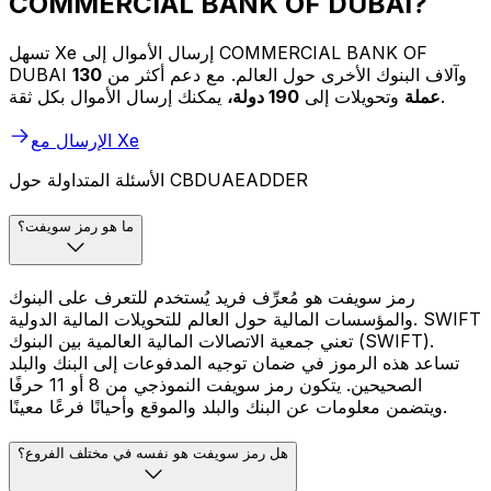
COMMERCIAL BANK OF DUBAI?
تسهل Xe إرسال الأموال إلى COMMERCIAL BANK OF
DUBAI وآلاف البنوك الأخرى حول العالم. مع دعم أكثر من
130
يمكنك إرسال الأموال بكل ثقة.
عملة
وتحويلات إلى
190 دولة،
الإرسال مع Xe
الأسئلة المتداولة حول CBDUAEADDER
ما هو رمز سويفت؟
رمز سويفت هو مُعرِّف فريد يُستخدم للتعرف على البنوك
والمؤسسات المالية حول العالم للتحويلات المالية الدولية. SWIFT
تعني جمعية الاتصالات المالية العالمية بين البنوك (SWIFT).
تساعد هذه الرموز في ضمان توجيه المدفوعات إلى البنك والبلد
الصحيحين. يتكون رمز سويفت النموذجي من 8 أو 11 حرفًا
ويتضمن معلومات عن البنك والبلد والموقع وأحيانًا فرعًا معينًا.
هل رمز سويفت هو نفسه في مختلف الفروع؟