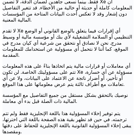
فقط. بينما نسعى جاهدين لضمان الدقة، لا تضمن Xe أن
المعلومات كاملة أو حديثة أو خالية من الأخطاء. قد تتغير التفاصيل
دون إشعار وقد لا تعكس أحدث البيانات المتاحة من المؤسسات
المالية المعنية.
لا تقدم Xe أي إقرارات فيما يتعلق بالوضع القانوني أو الوضع
التنظيمي أو السلامة التشغيلية لأي بنك أو مؤسسة مالية أو وسيط
مدرج. نحن لا نصادق أو نتحقق من شرعية أي كيان مدرج في
الموقع، كما أننا لا نتحمل أي مسؤولية عن استخدامك للمعلومات
المقدمة.
أي معاملات أو قرارات مالية يتم اتخاذها بناءً على هذه المعلومات
تتم على مسؤوليتك الخاصة. لن تكون Xe مسؤولة عن أي خسارة،
أو تأخير، أو أضرار ناتجة عن الاعتماد على البيانات، ولا عن أي
تعاملات مع أطراف ثالثة يتم عرض معلوماتها على هذا الموقع.
نوصيك بالتحقق بشكل مستقل من جميع التفاصيل مع المؤسسة
المالية ذات الصلة قبل بدء أي معاملة.
يتم توفير إخلاء المسؤولية هذا باللغة الإنجليزية فقط ولم تتم
ترجمته. في حين قد تظهر بقية هذه الصفحة باللغة التي اخترتها،
يبقى إخلاء المسؤولية القانونية باللغة الإنجليزية للحفاظ على دقتها
ومقصدها.