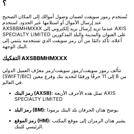
؟
تُستخدم رموز سويفت لضمان وصول أموالك إلى المكان الصحيح
عند إرسال الأموال أو استلامها عبر الحدود. استخدم
AXSBBMHMXXX عندما تريد إرسال بريد إلكتروني إلى AXIS
SPECIALTY LIMITED على العنوان والمدينة والبلد المذكورين
أعلاه. تأكد دائمًا من أن رمز سويفت الذي تستخدمه ينتمي إلى
البنك الوجهة.
التفكيك AXSBBMHMXXX
تتألف رموز سويفت/رموز سويفت/رمز معرّف العميل الدولي
(SWIFT/BIC) من 8 إلى 11 حرفًا ورقمًا لتحديد بنك وفرع معين
في العالم.
تمثل هذه الأحرف الأربعة AXIS
رمز البنك (AXSB):
SPECIALTY LIMITED
يوضح هذان الحرفان بلد البنك برمودا.
رمز البلد (BM):
يشير هذان الرمزان إلى موقع المكتب
رمز الموقع (HM):
الرئيسي للبنك.