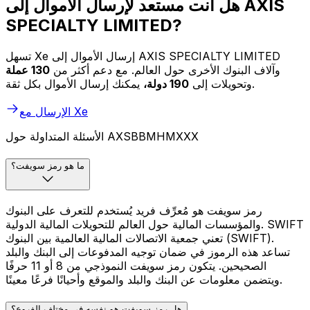
هل أنت مستعد لإرسال الأموال إلى AXIS
SPECIALTY LIMITED?
تسهل Xe إرسال الأموال إلى AXIS SPECIALTY LIMITED
وآلاف البنوك الأخرى حول العالم. مع دعم أكثر من
130 عملة
يمكنك إرسال الأموال بكل ثقة.
وتحويلات إلى
190 دولة،
الإرسال مع Xe
الأسئلة المتداولة حول AXSBBMHMXXX
ما هو رمز سويفت؟
رمز سويفت هو مُعرِّف فريد يُستخدم للتعرف على البنوك
والمؤسسات المالية حول العالم للتحويلات المالية الدولية. SWIFT
تعني جمعية الاتصالات المالية العالمية بين البنوك (SWIFT).
تساعد هذه الرموز في ضمان توجيه المدفوعات إلى البنك والبلد
الصحيحين. يتكون رمز سويفت النموذجي من 8 أو 11 حرفًا
ويتضمن معلومات عن البنك والبلد والموقع وأحيانًا فرعًا معينًا.
هل رمز سويفت هو نفسه في مختلف الفروع؟