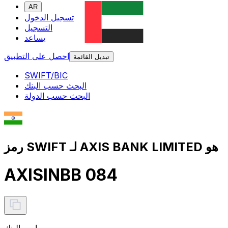
AR
تسجيل الدخول
التسجيل
يساعد
احصل على التطبيق
تبديل القائمة
SWIFT/BIC
البحث حسب البنك
البحث حسب الدولة
رمز SWIFT لـ AXIS BANK LIMITED هو
AXISINBB 084
اسم البنك