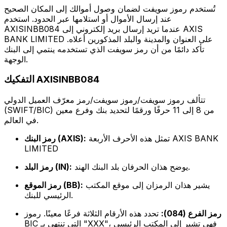
تُستخدم رموز سويفت لضمان وصول أموالك إلى المكان الصحيح
عند إرسال الأموال أو استلامها عبر الحدود. استخدم
AXISINBB084 عندما تريد إرسال بريد إلكتروني إلى AXIS
BANK LIMITED على العنوان والمدينة والبلد المذكورين أعلاه.
تأكد دائمًا من أن رمز سويفت الذي تستخدمه ينتمي إلى البنك
الوجهة.
التفكيك AXISINBB084
تتألف رموز سويفت/رموز سويفت/رمز معرّف العميل الدولي
(SWIFT/BIC) من 8 إلى 11 حرفًا ورقمًا لتحديد بنك وفرع معين
في العالم.
تمثل هذه الأحرف الأربعة AXIS BANK
رمز البنك (AXIS):
LIMITED
يوضح هذان الحرفان بلد البنك الهند.
رمز البلد (IN):
يشير هذان الرمزان إلى موقع المكتب
رمز الموقع (BB):
الرئيسي للبنك.
رمز الفرع (084):
تحدد هذه الأرقام الثلاثة فرعًا معينًا. رموز
BIC التي تنتهي بـ "XXX"، فهي تشير إلى المكتب الرئيسي