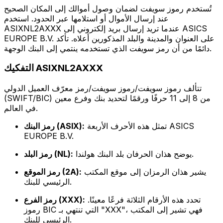
تُستخدم رموز سويفت لضمان وصول أموالك إلى المكان الصحيح
عند إرسال الأموال أو استلامها عبر الحدود. استخدم
ASIXNL2AXXX عندما تريد إرسال بريد إلكتروني إلى ASICS
EUROPE B.V. على العنوان والمدينة والبلد المذكورين أعلاه. تأكد
دائمًا من أن رمز سويفت الذي تستخدمه ينتمي إلى البنك الوجهة.
التفكيك ASIXNL2AXXX
تتألف رموز سويفت/رموز سويفت/رمز معرّف العميل الدولي
(SWIFT/BIC) من 8 إلى 11 حرفًا ورقمًا لتحديد بنك وفرع معين
في العالم.
تمثل هذه الأحرف الأربعة ASICS
رمز البنك (ASIX):
EUROPE B.V.
يوضح هذان الحرفان بلد البنك هولندا.
رمز البلد (NL):
يشير هذان الرمزان إلى موقع المكتب
رمز الموقع (2A):
الرئيسي للبنك.
تحدد هذه الأرقام الثلاثة فرعًا معينًا.
رمز الفرع (XXX):
رموز BIC التي تنتهي بـ "XXX"، فهي تشير إلى المكتب
الرئيسي للبنك.