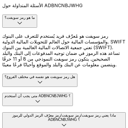
الأسئلة المتداولة حول ADBNCNBJWHG
ما هو رمز سويفت؟
رمز سويفت هو مُعرِّف فريد يُستخدم للتعرف على البنوك
والمؤسسات المالية حول العالم للتحويلات المالية الدولية. SWIFT
تعني جمعية الاتصالات المالية العالمية بين البنوك (SWIFT).
تساعد هذه الرموز في ضمان توجيه المدفوعات إلى البنك والبلد
الصحيحين. يتكون رمز سويفت النموذجي من 8 أو 11 حرفًا
ويتضمن معلومات عن البنك والبلد والموقع وأحيانًا فرعًا معينًا.
هل رمز سويفت هو نفسه في مختلف الفروع؟
متى يجب أن أستخدم ADBNCNBJWHG ؟
ماذا يعني رمز سويفت/رمز سويفت/رمز معرّف الرمز الدولي للرموز
ADBNCNBJWHG ؟