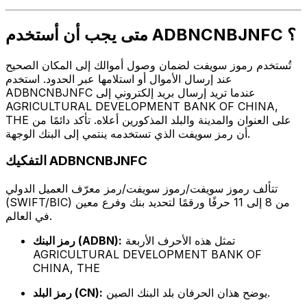
متى يجب أن أستخدم ADBNCNBJNFC ؟
تُستخدم رموز سويفت لضمان وصول أموالك إلى المكان الصحيح
عند إرسال الأموال أو استلامها عبر الحدود. استخدم
ADBNCNBJNFC عندما تريد إرسال بريد إلكتروني إلى
AGRICULTURAL DEVELOPMENT BANK OF CHINA,
THE على العنوان والمدينة والبلد المذكورين أعلاه. تأكد دائمًا من
أن رمز سويفت الذي تستخدمه ينتمي إلى البنك الوجهة.
التفكيك ADBNCNBJNFC
تتألف رموز سويفت/رموز سويفت/رمز معرّف العميل الدولي
(SWIFT/BIC) من 8 إلى 11 حرفًا ورقمًا لتحديد بنك وفرع معين
في العالم.
تمثل هذه الأحرف الأربعة
رمز البنك (ADBN):
AGRICULTURAL DEVELOPMENT BANK OF
CHINA, THE
يوضح هذان الحرفان بلد البنك الصين.
رمز البلد (CN):