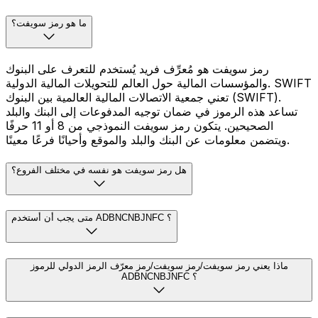
ما هو رمز سويفت؟
رمز سويفت هو مُعرِّف فريد يُستخدم للتعرف على البنوك
والمؤسسات المالية حول العالم للتحويلات المالية الدولية. SWIFT
تعني جمعية الاتصالات المالية العالمية بين البنوك (SWIFT).
تساعد هذه الرموز في ضمان توجيه المدفوعات إلى البنك والبلد
الصحيحين. يتكون رمز سويفت النموذجي من 8 أو 11 حرفًا
ويتضمن معلومات عن البنك والبلد والموقع وأحيانًا فرعًا معينًا.
هل رمز سويفت هو نفسه في مختلف الفروع؟
متى يجب أن أستخدم ADBNCNBJNFC ؟
ماذا يعني رمز سويفت/رمز سويفت/رمز معرّف الرمز الدولي للرموز
ADBNCNBJNFC ؟