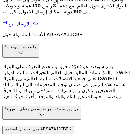
البنوك الأخرى حول العالم. مع دعم أكثر من
130 عملة
وتحويلات
يمكنك إرسال الأموال بكل ثقة.
إلى
190 دولة،
الإرسال مع Xe
الأسئلة المتداولة حول ABSAZAJJCBF
ما هو رمز سويفت؟
رمز سويفت هو مُعرِّف فريد يُستخدم للتعرف على البنوك
والمؤسسات المالية حول العالم للتحويلات المالية الدولية. SWIFT
تعني جمعية الاتصالات المالية العالمية بين البنوك (SWIFT).
تساعد هذه الرموز في ضمان توجيه المدفوعات إلى البنك والبلد
الصحيحين. يتكون رمز سويفت النموذجي من 8 أو 11 حرفًا
ويتضمن معلومات عن البنك والبلد والموقع وأحيانًا فرعًا معينًا.
هل رمز سويفت هو نفسه في مختلف الفروع؟
متى يجب أن أستخدم ABSAZAJJCBF ؟