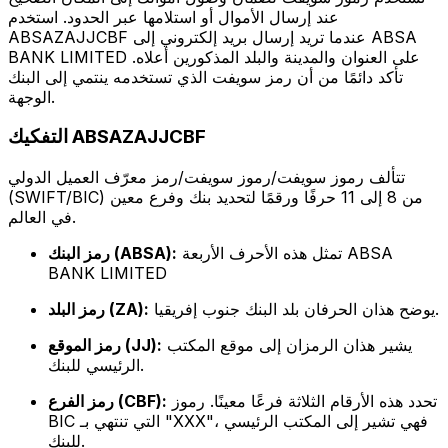
عند إرسال الأموال أو استلامها عبر الحدود. استخدم
ABSAZAJJCBF عندما تريد إرسال بريد إلكتروني إلى ABSA
BANK LIMITED على العنوان والمدينة والبلد المذكورين أعلاه.
تأكد دائمًا من أن رمز سويفت الذي تستخدمه ينتمي إلى البنك
الوجهة.
التفكيك ABSAZAJJCBF
تتألف رموز سويفت/رموز سويفت/رمز معرّف العميل الدولي
(SWIFT/BIC) من 8 إلى 11 حرفًا ورقمًا لتحديد بنك وفرع معين
في العالم.
تمثل هذه الأحرف الأربعة ABSA
رمز البنك (ABSA):
BANK LIMITED
يوضح هذان الحرفان بلد البنك جنوب إفريقيا.
رمز البلد (ZA):
يشير هذان الرمزان إلى موقع المكتب
رمز الموقع (JJ):
الرئيسي للبنك.
تحدد هذه الأرقام الثلاثة فرعًا معينًا. رموز
رمز الفرع (CBF):
BIC التي تنتهي بـ "XXX"، فهي تشير إلى المكتب الرئيسي
للبنك.