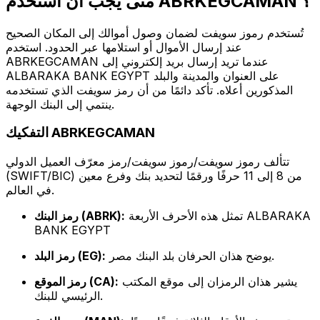
متى يجب أن أستخدم ABRKEGCAMAN ؟
تُستخدم رموز سويفت لضمان وصول أموالك إلى المكان الصحيح
عند إرسال الأموال أو استلامها عبر الحدود. استخدم
ABRKEGCAMAN عندما تريد إرسال بريد إلكتروني إلى
ALBARAKA BANK EGYPT على العنوان والمدينة والبلد
المذكورين أعلاه. تأكد دائمًا من أن رمز سويفت الذي تستخدمه
ينتمي إلى البنك الوجهة.
التفكيك ABRKEGCAMAN
تتألف رموز سويفت/رموز سويفت/رمز معرّف العميل الدولي
(SWIFT/BIC) من 8 إلى 11 حرفًا ورقمًا لتحديد بنك وفرع معين
في العالم.
تمثل هذه الأحرف الأربعة ALBARAKA
رمز البنك (ABRK):
BANK EGYPT
يوضح هذان الحرفان بلد البنك مصر.
رمز البلد (EG):
يشير هذان الرمزان إلى موقع المكتب
رمز الموقع (CA):
الرئيسي للبنك.