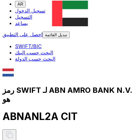
AR
تسجيل الدخول
التسجيل
يساعد
احصل على التطبيق
تبديل القائمة
SWIFT/BIC
البحث حسب البنك
البحث حسب الدولة
رمز SWIFT لـ ABN AMRO BANK N.V.
هو
ABNANL2A CIT