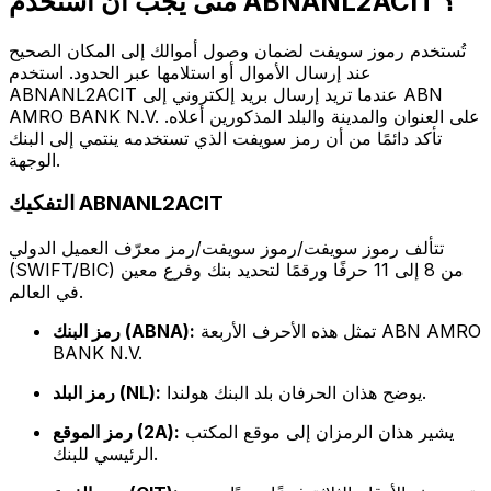
متى يجب أن أستخدم ABNANL2ACIT ؟
تُستخدم رموز سويفت لضمان وصول أموالك إلى المكان الصحيح
عند إرسال الأموال أو استلامها عبر الحدود. استخدم
ABNANL2ACIT عندما تريد إرسال بريد إلكتروني إلى ABN
AMRO BANK N.V. على العنوان والمدينة والبلد المذكورين أعلاه.
تأكد دائمًا من أن رمز سويفت الذي تستخدمه ينتمي إلى البنك
الوجهة.
التفكيك ABNANL2ACIT
تتألف رموز سويفت/رموز سويفت/رمز معرّف العميل الدولي
(SWIFT/BIC) من 8 إلى 11 حرفًا ورقمًا لتحديد بنك وفرع معين
في العالم.
تمثل هذه الأحرف الأربعة ABN AMRO
رمز البنك (ABNA):
BANK N.V.
يوضح هذان الحرفان بلد البنك هولندا.
رمز البلد (NL):
يشير هذان الرمزان إلى موقع المكتب
رمز الموقع (2A):
الرئيسي للبنك.