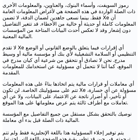
رموز السويفت، وأسماء البنوك، والعناوين، والمعلومات الأخرى
ذات الصلة الواردة في هذه الصفحة هي لأغراض المعلومات العامة
فقط. بينما نسعى جاهدين لضمان الدقة، لا تضمن Xe أن
المعلومات كاملة أو حديثة أو خالية من الأخطاء. قد تتغير التفاصيل
دون إشعار وقد لا تعكس أحدث البيانات المتاحة من المؤسسات
المالية المعنية.
لا تقدم Xe أي إقرارات فيما يتعلق بالوضع القانوني أو الوضع
التنظيمي أو السلامة التشغيلية لأي بنك أو مؤسسة مالية أو وسيط
مدرج. نحن لا نصادق أو نتحقق من شرعية أي كيان مدرج في
الموقع، كما أننا لا نتحمل أي مسؤولية عن استخدامك للمعلومات
المقدمة.
أي معاملات أو قرارات مالية يتم اتخاذها بناءً على هذه المعلومات
تتم على مسؤوليتك الخاصة. لن تكون Xe مسؤولة عن أي خسارة،
أو تأخير، أو أضرار ناتجة عن الاعتماد على البيانات، ولا عن أي
تعاملات مع أطراف ثالثة يتم عرض معلوماتها على هذا الموقع.
نوصيك بالتحقق بشكل مستقل من جميع التفاصيل مع المؤسسة
المالية ذات الصلة قبل بدء أي معاملة.
يتم توفير إخلاء المسؤولية هذا باللغة الإنجليزية فقط ولم تتم
ترجمته. في حين قد تظهر بقية هذه الصفحة باللغة التي اخترتها،