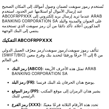
تُستخدم رموز سويفت لضمان وصول أموالك إلى المكان الصحيح
عند إرسال الأموال أو استلامها عبر الحدود. استخدم
ABCOFRPPXXX عندما تريد إرسال بريد إلكتروني إلى ARAB
BANKING CORPORATION SA على العنوان والمدينة والبلد
المذكورين أعلاه. تأكد دائمًا من أن رمز سويفت الذي تستخدمه
ينتمي إلى البنك الوجهة.
التفكيك ABCOFRPPXXX
تتألف رموز سويفت/رموز سويفت/رمز معرّف العميل الدولي
(SWIFT/BIC) من 8 إلى 11 حرفًا ورقمًا لتحديد بنك وفرع معين
في العالم.
تمثل هذه الأحرف الأربعة ARAB
رمز البنك (ABCO):
BANKING CORPORATION SA
يوضح هذان الحرفان بلد البنك فرنسا.
رمز البلد (FR):
يشير هذان الرمزان إلى موقع المكتب
رمز الموقع (PP):
الرئيسي للبنك.
تحدد هذه الأرقام الثلاثة فرعًا معينًا.
رمز الفرع (XXX):