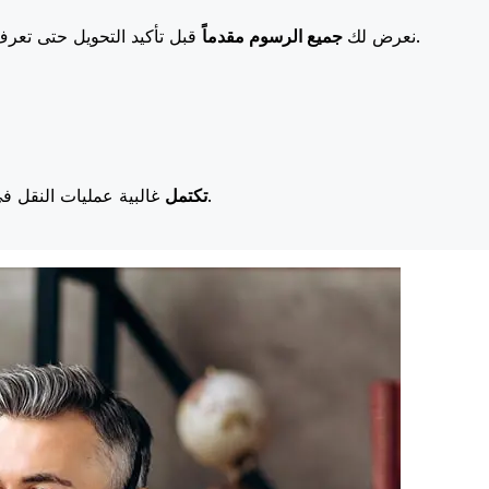
قبل تأكيد التحويل حتى تعرف بالضبط ما ستدفعه. تعني رسومنا المنخفضة المزيد من التوفير لك.
نعرض لك
جميع الرسوم مقدماً
غالبية عمليات النقل في اليوم نفسه. نحن ندرك أن التوقيت مهم عندما يتعلق الأمر بأموالك.
تكتمل