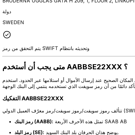
BRODERNA UGGLAS GATA H 209, 1, FLOOR 2, LINKOP
دولة
SWEDEN
يتم التحقق من رمز SWIFT وتحديثه بانتظام
متى يجب أن أستخدم AABBSE22XXX ؟
ل أو استلامها عبر الحدود. استخدم AABBSE22XXX عندما تريد إرسال بريد إلكتروني إلى SAAB AB على العنوان
التفكيك AABBSE22XXX
تمثل هذه الأحرف الأربعة SAAB AB
رمز البنك (AABB):
يوضح هذان الحرفان بلد البنك السويد.
رمز البلد (SE):