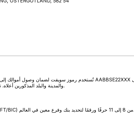
ING, OSTERGOTLAND, 582 54
تُستخدم رموز سويفت لضمان وصول أموالك إلى المكان الصحيح عند إرسال الأموا
والمدينة والبلد المذكورين أعلاه. تأكد دائمًا من أن رمز سويفت الذي تستخدمه ينتمي إلى البنك الوجهة.
SW) من 8 إلى 11 حرفًا ورقمًا لتحديد بنك وفرع معين في العالم.