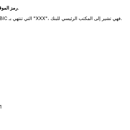
يشير هذان الرمزان إلى موقع المكتب الرئيسي للبنك.
رمز الموقع (
تحدد هذه الأرقام الثلاثة فرعًا معينًا. رموز BIC التي تنتهي بـ "XXX"، فهي تشير إلى المكتب الرئيسي للبنك.
1