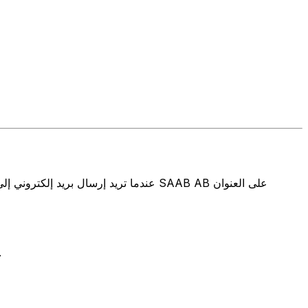
تتألف رموز سويفت/رموز سويفت/رمز معرّف العميل الدولي (IFT/BIC